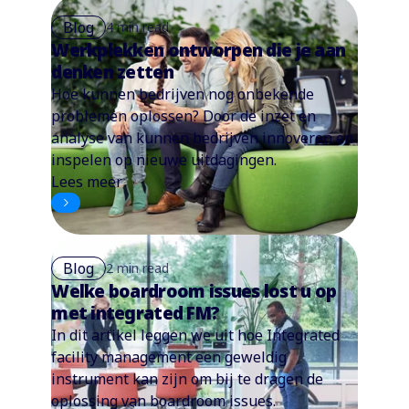
Blog
4 min read
Werkplekken ontworpen die je aan
denken zetten
Hoe kunnen bedrijven nog onbekende
problemen oplossen? Door de inzet en
analyse van kunnen bedrijven innoveren en
inspelen op nieuwe uitdagingen.
Lees meer
Blog
2 min read
Welke boardroom issues lost u op
met integrated FM?
In dit artikel leggen we uit hoe Integrated
facility management een geweldig
instrument kan zijn om bij te dragen de
oplossing van boardroom issues.