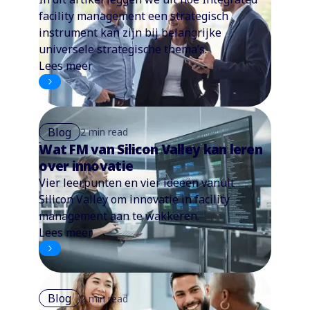
facility management een strategisch
instrument kan zijn bij belangrijke
universele strategische thema’s.
Lees meer
Blog
2 min read
Wat FM van Silicon Valley kan leren
over innovatie
Vier leerpunten en vier ideeën vanuit
Silicon Valley om innovatie in facility
management aan te wakkeren.
Lees meer
Blog
2 min read