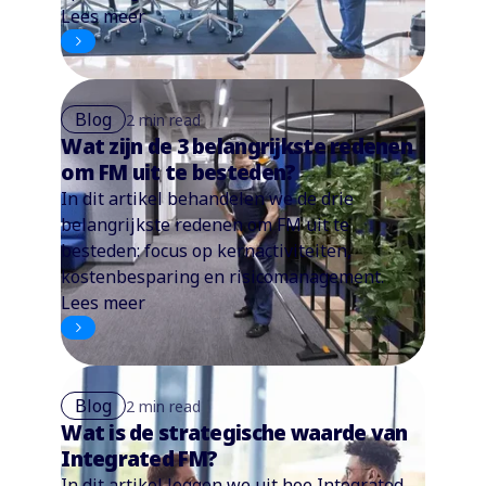
Lees meer
Blog
2 min read
Wat zijn de 3 belangrijkste redenen
om FM uit te besteden?
In dit artikel behandelen we de drie
belangrijkste redenen om FM uit te
besteden: focus op kernactiviteiten,
kostenbesparing en risicomanagement.
Lees meer
Blog
2 min read
Wat is de strategische waarde van
Integrated FM?
In dit artikel leggen we uit hoe Integrated