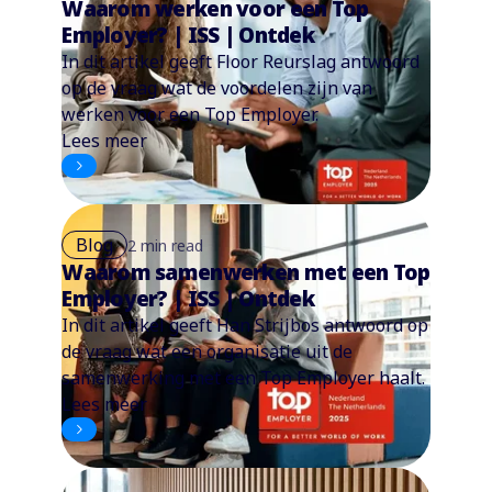
Waarom werken voor een Top
Employer? | ISS | Ontdek
In dit artikel geeft Floor Reurslag antwoord
op de vraag wat de voordelen zijn van
werken voor een Top Employer.
Lees meer
Blog
2 min read
Waarom samenwerken met een Top
Employer? | ISS | Ontdek
In dit artikel geeft Han Strijbos antwoord op
de vraag wat een organisatie uit de
samenwerking met een Top Employer haalt.
Lees meer