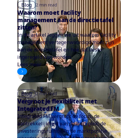
Blog
2 min read
Waarom moet facility
management aan de directietafel
zitten?
In dit artikel leggen we uit waarom facility
management vertegenwoordigd moet zijn
aan de directietafel en hoe dat beste
ingeregeld kan worden.
Lees meer
Blog
2 min read
Vergroot je flexibiliteit met
Integrated FM
Integrated FM vergroot de focus, de
aantrekkelijkheid van de werkplek, de
investeringsruimte en de marktpositie