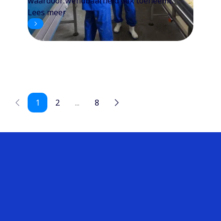
waardoor wendbaarheid ook toeneemt.
Lees meer
1
2
...
8