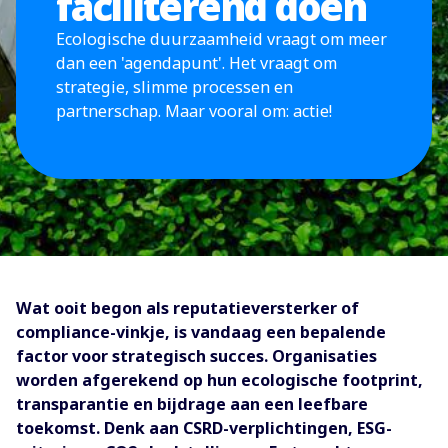
faciliterend doen
Ecologische duurzaamheid vraagt om meer
dan een 'agendapunt'. Het vraagt om
strategie, slimme processen en
partnerschap. Maar vooral om: actie!
Wat ooit begon als reputatieversterker of
compliance-vinkje, is vandaag een bepalende
factor voor strategisch succes. Organisaties
worden afgerekend op hun ecologische footprint,
transparantie en bijdrage aan een leefbare
toekomst. Denk aan CSRD-verplichtingen, ESG-