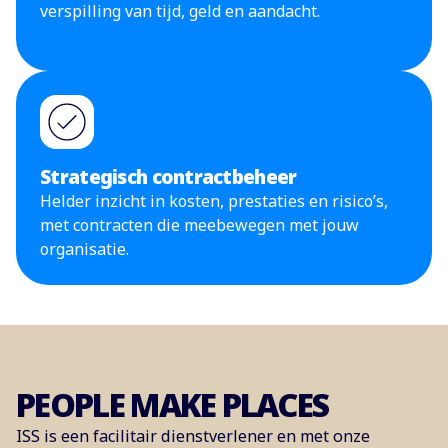
verspilling van tijd, geld en aandacht.
Strategisch contractbeheer
Helder inzicht in kosten, prestaties en risico’s,
met contracten die meebewegen met jouw
organisatie.
PEOPLE MAKE PLACES
ISS is een facilitair dienstverlener en met onze