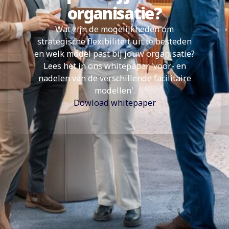
organisatie?
Wat zijn de mogelijkheden om
strategische flexibiliteit uit te besteden
en welk model past bij jouw organisatie?
Lees het in ons whitepaper 'voor- en
nadelen van de verschillende facilitaire
modellen'.
Dowload whitepaper