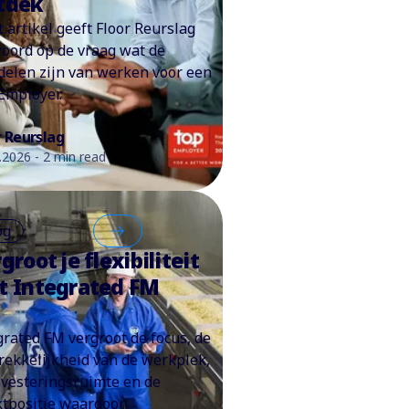
tdek
t artikel geeft Floor Reurslag
oord op de vraag wat de
delen zijn van werken voor een
Employer.
r Reurslag
.2026 - 2 min read
og
groot je flexibiliteit
t Integrated FM
grated FM vergroot de focus, de
rekkelijkheid van de werkplek,
nvesteringsruimte en de
tpositie waardoor