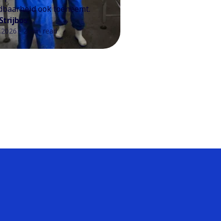
baarheid ook toeneemt.
Strijbos
.2026 - 2 min read