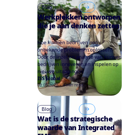
Blog
Werkplekken ontworpen
die je aan denken zetten
Hoe kunnen bedrijven nog
onbekende problemen oplossen?
Door de inzet en analyse van kunnen
bedrijven innoveren en inspelen op
nieuwe uitdagingen.
ISS Global
08.05.2026 - 4 min read
Blog
Wat is de strategische
waarde van Integrated