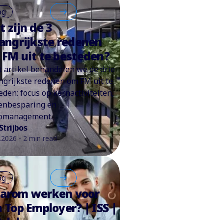
og
 zijn de 3
angrijkste redenen
FM uit te besteden?
it artikel behandelen we de drie
ngrijkste redenen om FM uit te
eden: focus op kernactiviteiten,
enbesparing en
comanagement.
Strijbos
.2026 - 2 min read
og
arom werken voor
 Top Employer? | ISS |