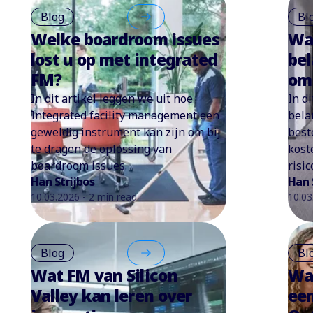
Blog
Bl
Welke boardroom issues
Wat
lost u op met integrated
bel
FM?
om 
In dit artikel leggen we uit hoe
In d
Integrated facility management een
bela
geweldig instrument kan zijn om bij
best
te dragen de oplossing van
kost
boardroom issues.
risi
Han Strijbos
Han 
10.03.2026 - 2 min read
10.03
Blog
Bl
Wat FM van Silicon
Wa
Valley kan leren over
een