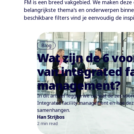
FM is een breed vakgebied. We maken deze gr
belangrijkste thema's en onderwerpen binn
beschikbare filters vind je eenvoudig de insp
Blog
Wat zijn de 6 vo
van integrated fa
management?
In dit artikel leggen we uit wat de zes voor
Integrated facility management en hoe dez
samenhangen.
Han Strijbos
2 min read