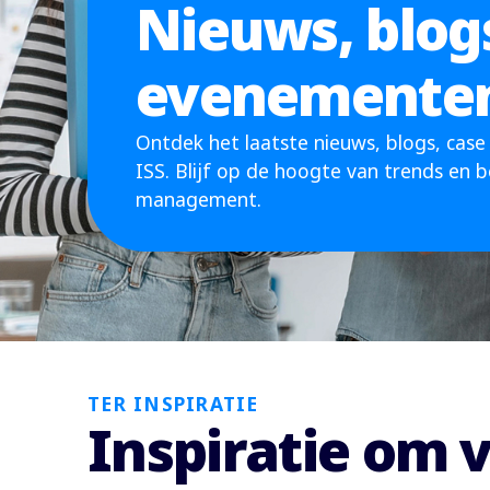
Nieuws, blogs
evenementen
Ontdek het laatste nieuws, blogs, cas
ISS. Blijf op de hoogte van trends en be
management.
TER INSPIRATIE
Inspiratie om 