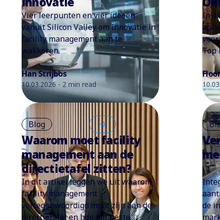
innovatie
On
Vier leerpunten en vier ideeën
In di
vanuit Silicon Valley om innovatie in
antw
facility management aan te
voor
wakkeren.
Top 
Han Strijbos
Floo
10.03.2026 - 2 min read
10.03
Blog
Bl
Waarom moet facility
Ver
management aan de
me
directietafel zitten?
In dit artikel leggen we uit waarom
Inte
facility management
aant
vertegenwoordigd moet zijn aan de
de i
directietafel en hoe dat beste
mark