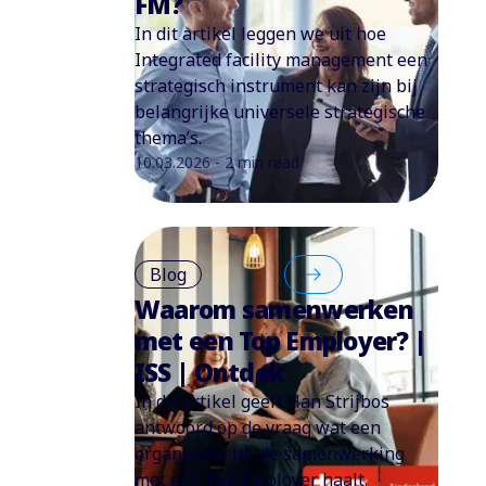
FM?
In dit artikel leggen we uit hoe
Integrated facility management een
strategisch instrument kan zijn bij
belangrijke universele strategische
thema’s.
10.03.2026 - 2 min read
Blog
Waarom samenwerken
met een Top Employer? |
ISS | Ontdek
In dit artikel geeft Han Strijbos
antwoord op de vraag wat een
organisatie uit de samenwerking
met een Top Employer haalt.