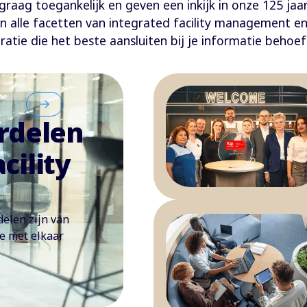
aag toegankelijk en geven een inkijk in onze 125 jaar
en alle facetten van integrated facility management
iratie die het beste aansluiten bij je informatie behoe
ordelen
cility
delen zijn van
e met elkaar