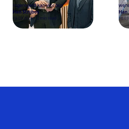
ingeregeld kan worden.
wend
Han Strijbos
Han 
10.03.2026 - 2 min read
10.03