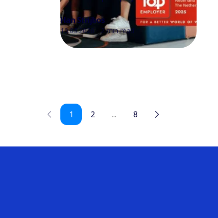
Han Strijbos
10.03.2026 - 2 min read
1
2
...
8